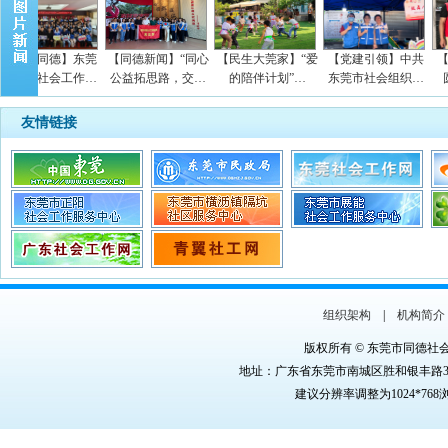
东莞同德】东莞
【同德新闻】“同心
【民生大莞家】“爱
【党建引领】中共
【党
同德社会工作…
公益拓思路，交…
的陪伴计划”…
东莞市社会组织…
圆心
友情链接
组织架构
|
机构简介
版权所有 © 东莞市同德社
地址：广东省东莞市南城区胜和银丰路3号银丰商
建议分辨率调整为1024*76