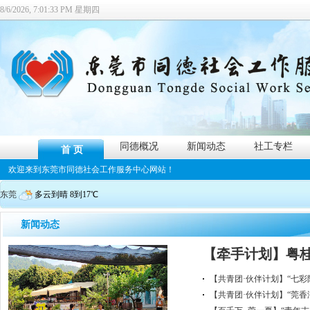
8/6/2026, 7:01:33 PM 星期四
同德概况
新闻动态
社工专栏
首 页
欢迎来到东莞市同德社会工作服务中心网站！
东莞
多云到晴 8到17℃
新闻动态
【牵手计划】粤桂
【共青团·伙伴计划】“七彩阳
农”双轮驱动乡村
青少年暑期成长营圆满结营
【共青团·伙伴计划】“莞