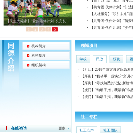
传统非遗魅力
【百千万· 莞一夏】“青年
年健康关怀惠民活动暖心开
【共青团·伙伴计划】“知法
场啦！
【人社服务】“职引未来”
展就业援助活动
【共青团·伙伴计划】“筑
【民生大莞家】“爱的陪伴计划”长安长
【共青团·伙伴计划】​“少
1
2
3
4
5
����>>
领域项目
机构简介
机构制度
学校
民政
残联
团
组织架构
【万江】2018年防灾减灾应急避
【厚街】“我动手，我快乐”烹调
【厚街】“寻找熟悉的记忆.新塘
【虎门】“动动手指，我最叻”饰品
【虎门】“动动手指，我最叻”饰品
社工专栏
在线咨询
更多
社工心声
社工团队