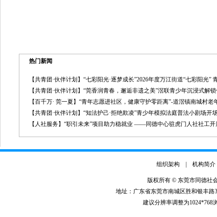
热门新闻
【共青团·伙伴计划】“七彩阳光·逐梦成长”2026年度万江街道“七彩阳光”
【共青团·伙伴计划】“莞香润青春，邂逅非遗之美”滘联青少年沉浸式解
【百千万· 莞一夏】“青年志愿进社区，健康守护零距离”-道滘镇南城村
【共青团·伙伴计划】“知法护己·拒绝欺凌”青少年模拟法庭普法小剧场开
【人社服务】“职引未来”项目助力稳就业 ——同德中心驻虎门人社社工
组织架构
|
机构简介
版权所有 © 东莞市同德社
地址：广东省东莞市南城区胜和银丰路3号银丰商
建议分辨率调整为1024*76