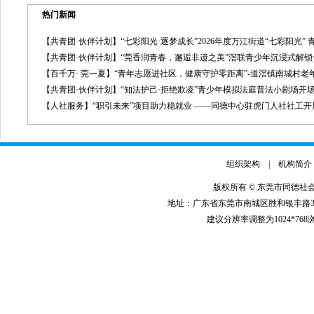
热门新闻
【共青团·伙伴计划】“七彩阳光·逐梦成长”2026年度万江街道“七彩阳光”
【共青团·伙伴计划】“莞香润青春，邂逅非遗之美”滘联青少年沉浸式解
【百千万· 莞一夏】“青年志愿进社区，健康守护零距离”-道滘镇南城村
【共青团·伙伴计划】“知法护己·拒绝欺凌”青少年模拟法庭普法小剧场开
【人社服务】“职引未来”项目助力稳就业 ——同德中心驻虎门人社社工
组织架构
|
机构简介
版权所有 © 东莞市同德社
地址：广东省东莞市南城区胜和银丰路3号银丰商
建议分辨率调整为1024*76