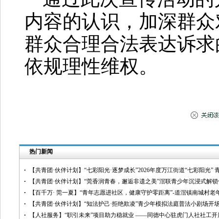
内容的认识，加深群众
群众合理合法表达诉求
依规理性维权。
热门新闻
【共青团·伙伴计划】“七彩阳光·逐梦成长”2026年度万江街道“七彩阳光”
【共青团·伙伴计划】“莞香润青春，邂逅非遗之美”滘联青少年沉浸式解
【百千万· 莞一夏】“青年志愿进社区，健康守护零距离”-道滘镇南城村
【共青团·伙伴计划】“知法护己·拒绝欺凌”青少年模拟法庭普法小剧场开
【人社服务】“职引未来”项目助力稳就业 ——同德中心驻虎门人社社工