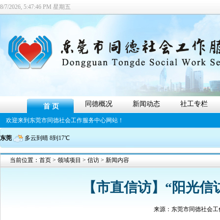
8/7/2026, 5:47:46 PM 星期五
同德概况
新闻动态
社工专栏
首 页
欢迎来到东莞市同德社会工作服务中心网站！
东莞
多云到晴 8到17℃
当前位置：
首页
>
领域项目
>
信访
> 新闻内容
【市直信访】“阳光信访
来源：
东莞市同德社会工