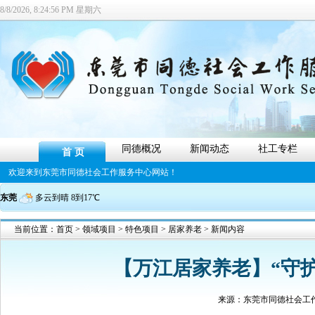
8/8/2026, 8:24:57 PM 星期六
同德概况
新闻动态
社工专栏
首 页
欢迎来到东莞市同德社会工作服务中心网站！
东莞
多云到晴 8到17℃
当前位置：
首页
>
领域项目
>
特色项目
>
居家养老
> 新闻内容
【万江居家养老】“守
来源：
东莞市同德社会工