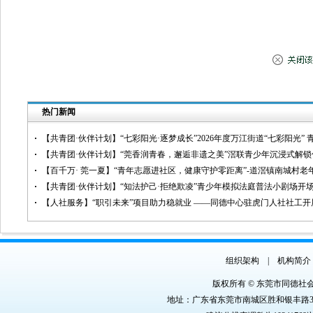
热门新闻
【共青团·伙伴计划】“七彩阳光·逐梦成长”2026年度万江街道“七彩阳光”
【共青团·伙伴计划】“莞香润青春，邂逅非遗之美”滘联青少年沉浸式解
【百千万· 莞一夏】“青年志愿进社区，健康守护零距离”-道滘镇南城村
【共青团·伙伴计划】“知法护己·拒绝欺凌”青少年模拟法庭普法小剧场开
【人社服务】“职引未来”项目助力稳就业 ——同德中心驻虎门人社社工
组织架构
|
机构简介
版权所有 © 东莞市同德社
地址：广东省东莞市南城区胜和银丰路3号银丰商