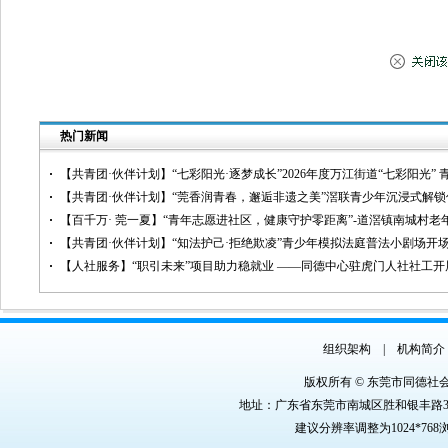
热门新闻
【共青团·伙伴计划】“七彩阳光·逐梦成长”2026年度万江街道“七彩阳光”
【共青团·伙伴计划】“莞香润青春，邂逅非遗之美”滘联青少年沉浸式解
【百千万· 莞一夏】“青年志愿进社区，健康守护零距离”-道滘镇南城村
【共青团·伙伴计划】“知法护己·拒绝欺凌”青少年模拟法庭普法小剧场开
【人社服务】“职引未来”项目助力稳就业 ——同德中心驻虎门人社社工
组织架构
|
机构简介
版权所有 © 东莞市同德社
地址：广东省东莞市南城区胜和银丰路3号银丰商
建议分辨率调整为1024*76