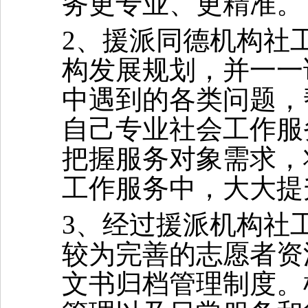
务更专业、更精准。
2、
援派同德机构社
构
发展规划
，并
一一
中
遇到的各类问题，
自己专业
社会工作服
把握
服务对象
需求
，
工作服务
中，
大大提
3、
经过
援派机构社
较为完善的志愿者资
文书归档管理制度。