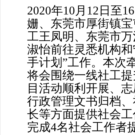
2020年10月12日至1
姗
、
东莞市厚街镇宝
工
王凤明
、
东莞市万
淑怡
前往灵悉
机构和
手计划”工作。本次
将会围绕
一线社工提
目
活动顺利开展、志
行政管理文书归档、
长
等方面
提供
社会工
完成
4名社会工作者