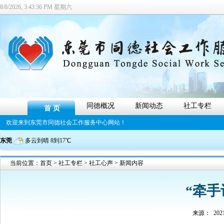
8/8/2026, 3:43:37 PM 星期六
同德概况
新闻动态
社工专栏
首 页
欢迎来到东莞市同德社会工作服务中心网站！
东莞
多云到晴 8到17℃
当前位置：
首页
>
社工专栏
>
社工心声
> 新闻内容
“牵手
来源：
2021