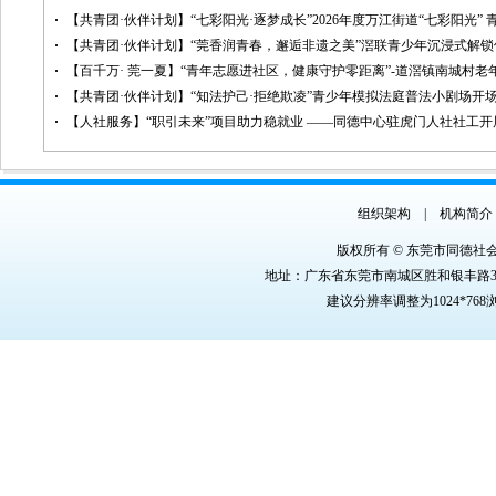
【共青团·伙伴计划】“七彩阳光·逐梦成长”2026年度万江街道“七彩阳光”
【共青团·伙伴计划】“莞香润青春，邂逅非遗之美”滘联青少年沉浸式解
【百千万· 莞一夏】“青年志愿进社区，健康守护零距离”-道滘镇南城村
【共青团·伙伴计划】“知法护己·拒绝欺凌”青少年模拟法庭普法小剧场开
【人社服务】“职引未来”项目助力稳就业 ——同德中心驻虎门人社社工
组织架构
|
机构简介
版权所有 © 东莞市同德社
地址：广东省东莞市南城区胜和银丰路3号银丰商
建议分辨率调整为1024*76