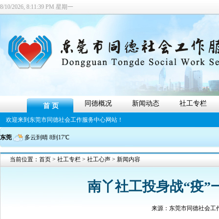
8/10/2026, 8:11:40 PM 星期一
同德概况
新闻动态
社工专栏
首 页
欢迎来到东莞市同德社会工作服务中心网站！
东莞
多云到晴 8到17℃
当前位置：
首页
>
社工专栏
>
社工心声
> 新闻内容
南丫社工投身战“疫”一
来源：
东莞市同德社会工